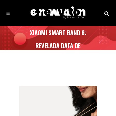
XIAOMI SMART BAND 8:
REVELADA DATA DE
LANÇAMENTO GLOBAL E O PREÇO
INCRÍVEL