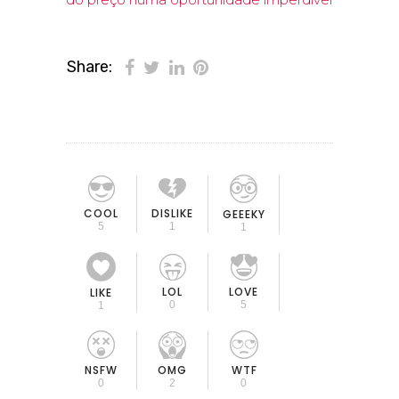
Share:
COOL
DISLIKE
GEEEKY
5
1
1
LOL
LOVE
LIKE
0
5
1
OMG
NSFW
WTF
2
0
0