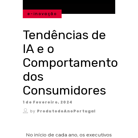
e-inovação
Tendências de
IA e o
Comportamento
dos
Consumidores
1 de Fevereiro, 2024
by
ProdutodoAnoPortugal
No início de cada ano, os executivos