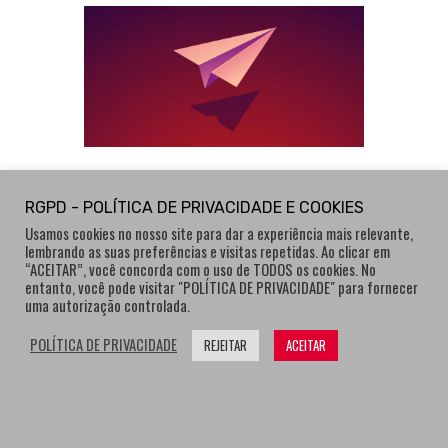
NEWSLETTER
RGPD - POLÍTICA DE PRIVACIDADE E COOKIES
NÃO PERCAS NADA. Fica atualizado
Usamos cookies no nosso site para dar a experiência mais relevante,
com as últimas notícias!
lembrando as suas preferências e visitas repetidas. Ao clicar em
“ACEITAR”, você concorda com o uso de TODOS os cookies. No
entanto, você pode visitar "POLÍTICA DE PRIVACIDADE" para fornecer
uma autorização controlada.
Ao clicar nesta caixa, declaro que li e aceito
POLÍTICA DE PRIVACIDADE
REJEITAR
ACEITAR
Políticas de Privacidade
as
.
SUBSCREVER