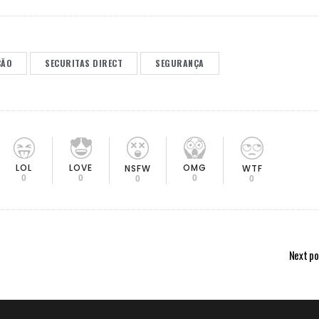
ÇÃO
SECURITAS DIRECT
SEGURANÇA
LOL
LOVE
OMG
NSFW
WTF
0
0
0
0
0
Next po