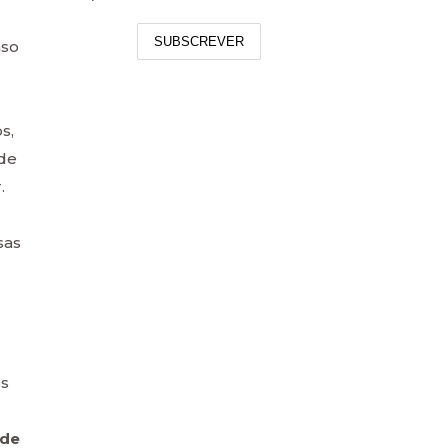
SUBSCREVER
aso
s,
 de
.
sas
os
 de