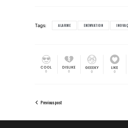
Tags:
ALARME
ENEWVATION
INOVA
COOL
DISLIKE
GEEEKY
LIKE
0
0
0
0
Previous post