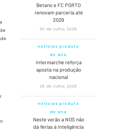
Betano e FC PORTO
renovam parceria até
2029
a
30 de Julho, 2026
 de
 de
notícias produto
do ano
Intermarché reforça
aposta na produção
nacional
28 de Julho, 2026
r
notícias produto
do ano
Neste verão a NOS não
do
dá férias à inteligência