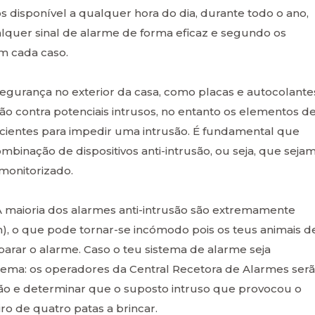
os disponível a qualquer hora do dia, durante todo o ano,
ualquer sinal de alarme de forma eficaz e segundo os
m cada caso.
segurança no exterior da casa, como placas e autocolante
ção contra potenciais intrusos, no entanto os elementos d
icientes para impedir uma intrusão. É fundamental que
inação de dispositivos anti-intrusão, ou seja, que seja
monitorizado.
 maioria dos alarmes anti-intrusão são extremamente
), o que pode tornar-se incómodo pois os teus animais d
parar o alarme. Caso o teu sistema de alarme seja
blema: os operadores da Central Recetora de Alarmes ser
ção e determinar que o suposto intruso que provocou o
o de quatro patas a brincar.