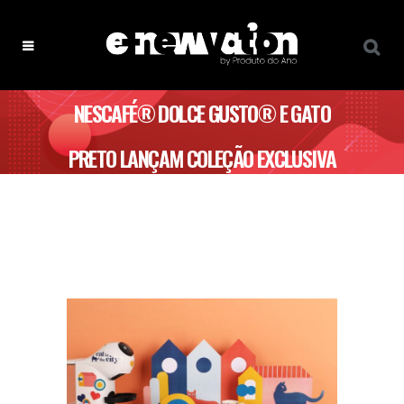
NESCAFÉ® DOLCE GUSTO® E GATO
PRETO LANÇAM COLEÇÃO EXCLUSIVA
‘CAT IN THE CITY’