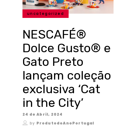
uncategorized
NESCAFÉ®
Dolce Gusto® e
Gato Preto
lançam coleção
exclusiva ‘Cat
in the City’
24 de Abril, 2024
by
ProdutodoAnoPortugal