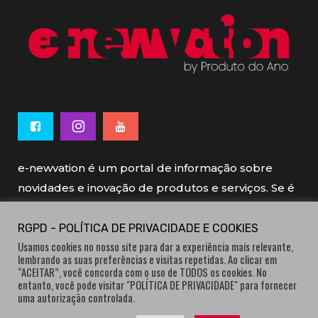
e-newvation é um portal de informação sobre
novidades e inovação de produtos e serviços. Se é
novo, se é inovador é e-newvation.
RGPD - POLÍTICA DE PRIVACIDADE E COOKIES
Usamos cookies no nosso site para dar a experiência mais relevante,
e-newvation tem o patrocínio do “
Produto do
lembrando as suas preferências e visitas repetidas. Ao clicar em
Ano
”, o prémio de inovação atribuído por
“ACEITAR”, você concorda com o uso de TODOS os cookies. No
entanto, você pode visitar "POLÍTICA DE PRIVACIDADE" para fornecer
consumidores.
uma autorização controlada.