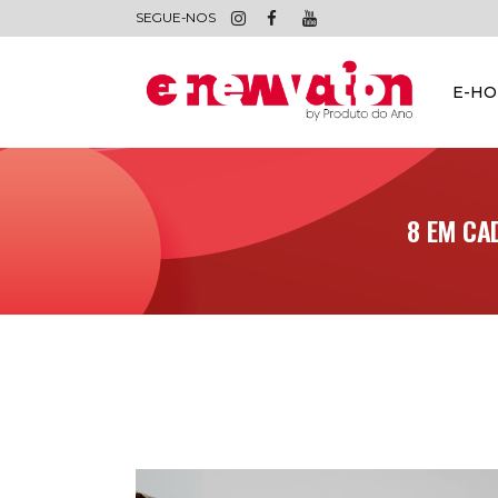
SEGUE-NOS
E-H
8 EM CA