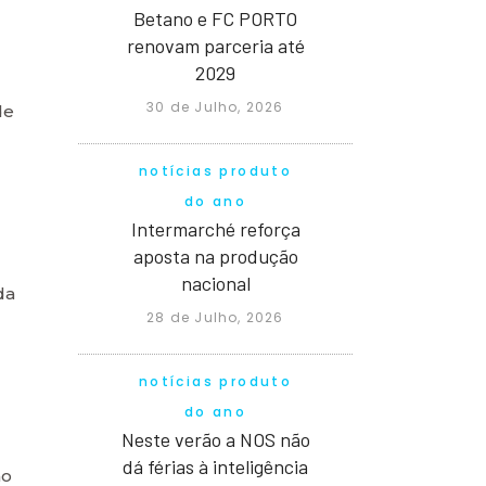
Betano e FC PORTO
renovam parceria até
2029
30 de Julho, 2026
de
notícias produto
do ano
Intermarché reforça
aposta na produção
nacional
da
28 de Julho, 2026
notícias produto
do ano
Neste verão a NOS não
dá férias à inteligência
ão