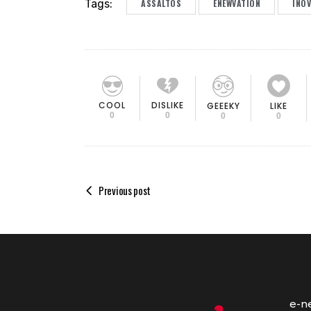
Tags:
ASSALTOS
ENEWVATION
INO
COOL
DISLIKE
GEEEKY
LIKE
0
0
0
0
Previous post
e-n