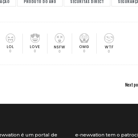
VAÇÃO
PRODUTO DO ANO
SECURITAS DIRECT
SEGURANÇ
LOL
LOVE
OMG
NSFW
WTF
0
0
0
0
0
Next po
ewvation é um portal de
e-newvation tem o patroc