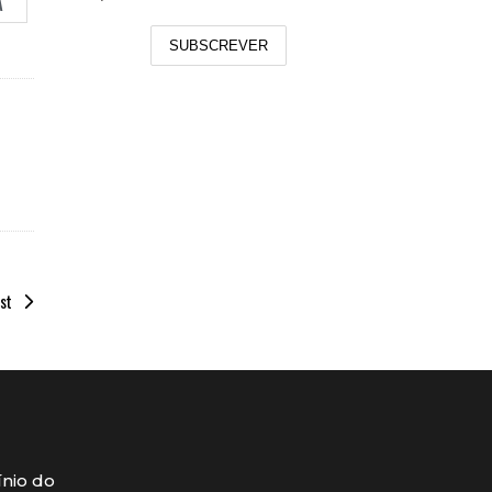
A
SUBSCREVER
st
ínio do