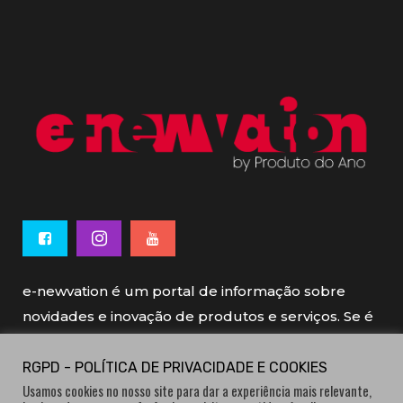
e-newvation é um portal de informação sobre
novidades e inovação de produtos e serviços. Se é
novo, se é inovador é e-newvation.
RGPD - POLÍTICA DE PRIVACIDADE E COOKIES
Usamos cookies no nosso site para dar a experiência mais relevante,
e-newvation tem o patrocínio do “
Produto do