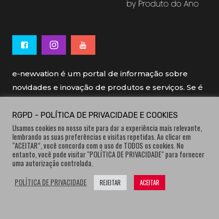
e-newvation é um portal de informação sobre
novidades e inovação de produtos e serviços. Se é
novo, se é inovador é e-newvation.
RGPD - POLÍTICA DE PRIVACIDADE E COOKIES
Usamos cookies no nosso site para dar a experiência mais relevante,
e-newvation tem o patrocínio do “
Produto do
lembrando as suas preferências e visitas repetidas. Ao clicar em
Ano
”, o prémio de inovação atribuído por
“ACEITAR”, você concorda com o uso de TODOS os cookies. No
entanto, você pode visitar "POLÍTICA DE PRIVACIDADE" para fornecer
consumidores.
uma autorização controlada.
POLÍTICA DE PRIVACIDADE
REJEITAR
ACEITAR