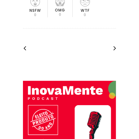
OMG
NSFW
WTF
0
0
0