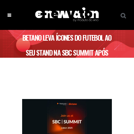
BETANO LEVA ÍCONES DO FUTEBOL AO
SEU STAND NA SBC SUMMIT APÓS
LEGENDS CHARITY GAME