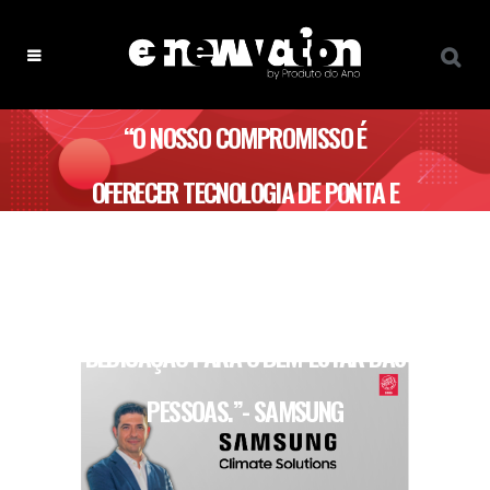
“O NOSSO COMPROMISSO É
OFERECER TECNOLOGIA DE PONTA E
ESTA DISTINÇÃO RECONHECE ESTE
CAMINHO E VALORIZA A NOSSA
DEDICAÇÃO PARA O BEM-ESTAR DAS
PESSOAS.”- SAMSUNG