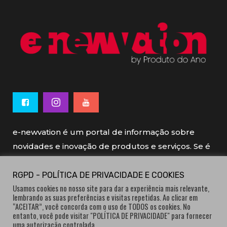
e-newvation é um portal de informação sobre
novidades e inovação de produtos e serviços. Se é
novo, se é inovador é e-newvation.
RGPD - POLÍTICA DE PRIVACIDADE E COOKIES
Usamos cookies no nosso site para dar a experiência mais relevante,
e-newvation tem o patrocínio do “
Produto do
lembrando as suas preferências e visitas repetidas. Ao clicar em
Ano
”, o prémio de inovação atribuído por
“ACEITAR”, você concorda com o uso de TODOS os cookies. No
entanto, você pode visitar "POLÍTICA DE PRIVACIDADE" para fornecer
consumidores.
uma autorização controlada.