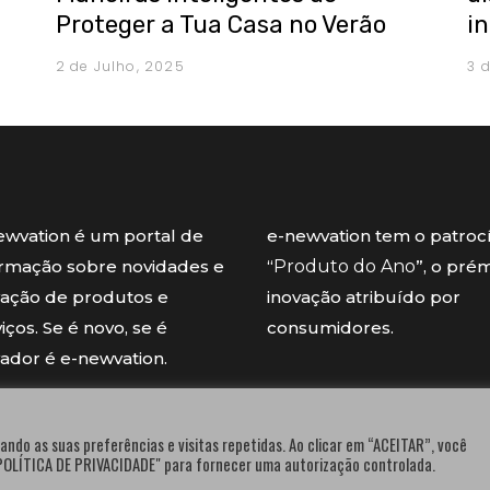
Proteger a Tua Casa no Verão
i
2 de Julho, 2025
3 
ewvation é um portal de
e-newvation tem o patroc
ormação sobre novidades e
“
Produto do Ano
”, o pré
vação de produtos e
inovação atribuído por
iços. Se é novo, se é
consumidores.
vador é e-newvation.
ando as suas preferências e visitas repetidas. Ao clicar em “ACEITAR”, você
"POLÍTICA DE PRIVACIDADE" para fornecer uma autorização controlada.