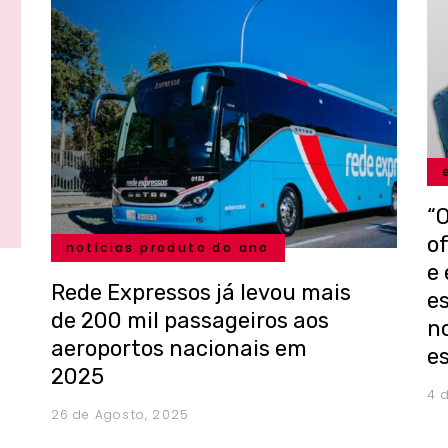
“
o
notícias produto do ano
e
Rede Expressos já levou mais
e
de 200 mil passageiros aos
n
aeroportos nacionais em
e
2025
4 
26 de Agosto, 2025