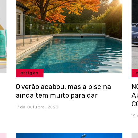
artigos
O verão acabou, mas a piscina
N
ainda tem muito para dar
A
C
17 de Outubro, 2025
19