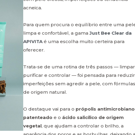
acneica.
Para quem procura o equilíbrio entre uma pel
limpa e confortável, a gama
Just Bee Clear da
APIVITA
é uma escolha muito certeira para
oferecer.
Trata-se de uma rotina de três passos — limpar
purificar e controlar — foi pensada para reduzir
imperfeições sem agredir a pele, com fórmula
de origem natural.
O destaque vai para o
própolis antimicrobiano
patenteado
e o
ácido salicílico de origem
vegetal
, que ajudam a controlar o brilho, a
aparência dos poros e as borbulhas, deixando 