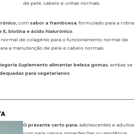
de pele, cabelo e unhas normais.
urónico
,
com
sabor a framboesa
, formulado para a rotina
e E, biotina e ácido hialurónico
.
o normal de colagénio para o funcionamento normal da
 para a manutenção de pele e cabelo normais.
tegoria Suplemento alimentar beleza gomas
, ambas se
dequadas para vegetarianos
.
TA
O presente certo para:
adolescentes e adulto
com pele oleosa, imperfeições ou tendência