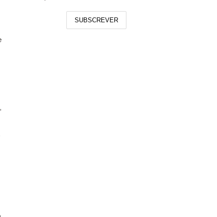
SUBSCREVER
e
,
s
a