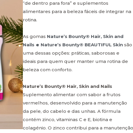
“de dentro para fora” e suplementos
alimentares para a beleza fáceis de integrar na
rotina.
As gomas
Nature’s Bounty® Hair, Skin and
Nails
e
Nature’s Bounty® BEAUTIFUL Skin
são
uma dessas opções: práticas, saborosas e
ideais para quem quer manter uma rotina de
beleza com conforto.
Nature’s Bounty® Hair, Skin and Nails
Suplemento alimentar com sabor a frutos
vermelhos, desenvolvido para a manutenção
da pele, do cabelo e das unhas. A fórmula
contém zinco, vitaminas C e E, biotina e
colagénio. O zinco contribui para a manutençã