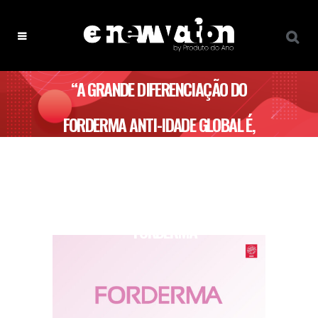
“A GRANDE DIFERENCIAÇÃO DO
FORDERMA ANTI-IDADE GLOBAL É,
SEM DÚVIDA, A SUA APRESENTAÇÃO
EM SAQUETAS, PRONTAS A TOMAR.”
– FORDERMA