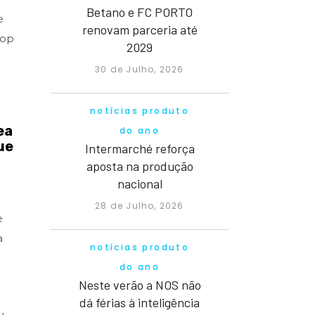
Betano e FC PORTO
e
renovam parceria até
pop
2029
30 de Julho, 2026
notícias produto
ea
do ano
ue
Intermarché reforça
aposta na produção
nacional
28 de Julho, 2026
e
a
notícias produto
do ano
Neste verão a NOS não
dá férias à inteligência