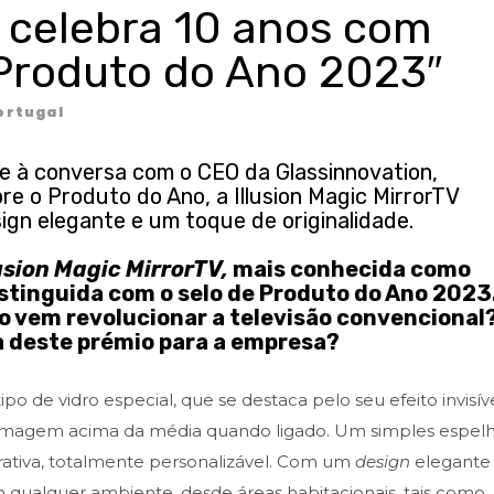
n celebra 10 anos com
a Produto do Ano 2023″
ortugal
e à conversa com o CEO da Glassinnovation,
bre o Produto do Ano, a Illusion Magic MirrorTV
ign elegante e um toque de originalidade.
lusion Magic MirrorTV,
mais conhecida como
istinguida com o selo de Produto do Ano 2023
o vem revolucionar a televisão convencional
ia deste prémio para a empresa?
ipo de vidro especial, que se destaca pelo seu efeito invisív
 imagem acima da média quando ligado. Um simples espel
ativa, totalmente personalizável. Com um
design
elegante
 qualquer ambiente, desde áreas habitacionais, tais como,