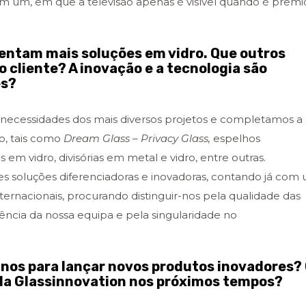
em um, em que a televisão apenas é visível quando é prem
sentam mais soluções em vidro. Que outros
o cliente? A inovação e a tecnologia são
es?
s necessidades dos mais diversos projetos e completamos a
o, tais como
Dream Glass – Privacy Glass,
espelhos
em vidro, divisórias em metal e vidro, entre outras.
es soluções diferenciadoras e inovadoras, contando já com
nternacionais, procurando distinguir-nos pela qualidade das
iência da nossa equipa e pela singularidade no
anos para lançar novos produtos inovadores?
 da Glassinnovation nos próximos tempos?