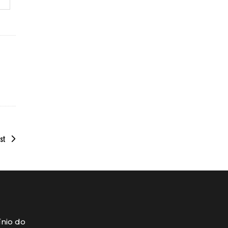
st
ínio do