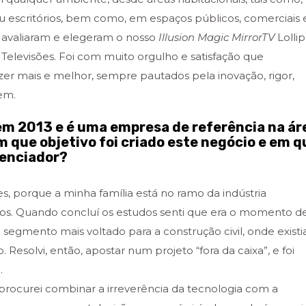
ou escritórios, bem como, em espaços públicos, comerciais 
s avaliaram e elegeram o nosso
Illusion Magic MirrorTV
Lolli
elevisões. Foi com muito orgulho e satisfação que
er mais e melhor, sempre pautados pela inovação, rigor,
em.
em 2013 e é uma empresa de referência na ár
om que objetivo foi criado este negócio e em q
renciador?
s, porque a minha família está no ramo da indústria
nos. Quando concluí os estudos senti que era o momento d
 segmento mais voltado para a construção civil, onde existi
Resolvi, então, apostar num projeto “fora da caixa”, e foi
.
 procurei combinar a irreverência da tecnologia com a