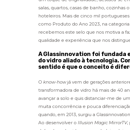
salas, quartos, casas de banho, cozinhas 
hoteleiros. Mais de cinco mil portuguese
como Produto do Ano 2023, na categoria T
recebemos este selo que nos motiva a faz
qualidade e experiência que nos distingu
A Glassinnovation foi fundada 
do vidro aliado à tecnologia. C
sentido é que o conceito é dife
O
know-how
já vem de gerações anteriore
transformadora de vidro há mais de 40 a
avançar a solo e quis distanciar-me de um
muita concorrência e pouca diferenciação. 
quando, em
2013, surgiu a Glassinnovation
Ao desenvolver o
Illusion Magic MirrorTV
,