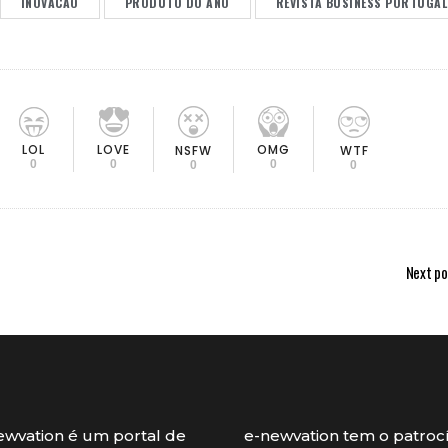
INOVACAO
PRODUTO DO ANO
REVISTA BUSINESS PORTUGAL
LOL
LOVE
OMG
NSFW
WTF
0
0
0
0
0
Next po
ewvation é um portal de
e-newvation tem o patroc