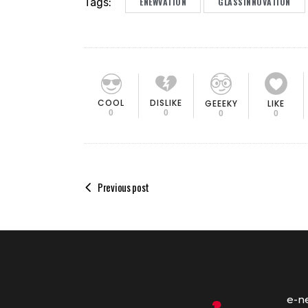
Tags:
ENEWVATION
GLASSINNOVATION
COOL
DISLIKE
GEEEKY
LIKE
0
0
0
0
Previous post
e-n