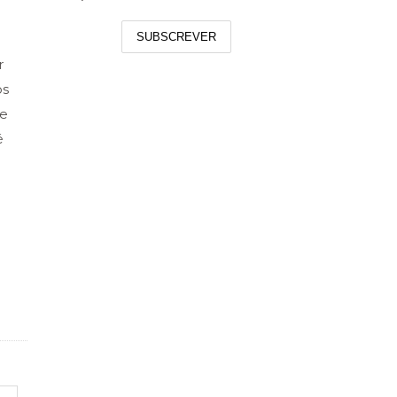
SUBSCREVER
r
os
de
é