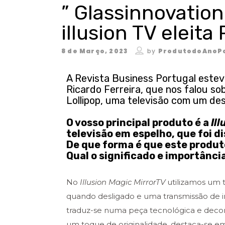
” Glassinnovatio
illusion TV eleit
8 de Março, 2023
by
ProdutodoAnoP
A Revista Business Portugal estev
Ricardo Ferreira, que nos falou so
Lollipop, uma televisão com um des
O vosso principal produto é a
Il
televisão em espelho, que foi d
De que forma é que este produt
Qual o significado e importânc
No
Illusion Magic MirrorTV
utilizamos um t
quando desligado e uma transmissão de
traduz-se numa peça tecnológica e decor
um toque de originalidade, destaca-se em