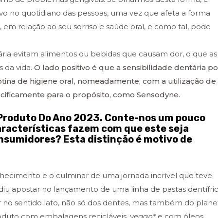
ivo no quotidiano das pessoas, uma vez que afeta a forma
 relação ao seu sorriso e saúde oral, e como tal, pode
ria evitam alimentos ou bebidas que causam dor, o que as
 da vida.
O lado positivo é que a sensibilidade dentária p
tina de higiene oral, nomeadamente, com a utilização de
cificamente para o propósito, como Sensodyne.
o Produto Do Ano 2023. Conte-nos um pouco
aracterísticas fazem com que este seja
nsumidores? Esta distinção é motivo de
hecimento e o culminar de uma jornada incrível que teve
iu apostar no lançamento de uma linha de pastas dentífri
r no sentido lato, não só dos dentes, mas também do plane
oduto com embalagens recicláveis,
vegan*
e com óleos