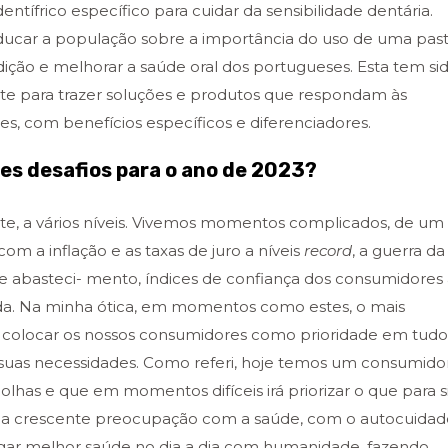
entífrico específico para cuidar da sensibilidade dentária.
ducar a população sobre a importância do uso de uma pas
dição e melhorar a saúde oral dos portugueses. Esta tem si
nte para trazer soluções e produtos que respondam às
, com benefícios específicos e diferenciadores.
es desafios para o ano de 2023?
nte, a vários níveis. Vivemos momentos complicados, de um
m a inflação e as taxas de juro a níveis
record
, a guerra da
 de abasteci- mento, índices de confiança dos consumidores
úvida. Na minha ótica, em momentos como
estes, o mais
a colocar os nossos consumidores como prioridade em tudo
suas necessidades. Como referi, hoje temos um consumido
olhas e que em momentos difíceis irá priorizar o que para s
ma crescente preocupação com a saúde, com o autocuidad
regar melhor saúde no dia a dia com humanidade, fazendo