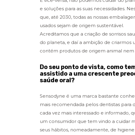
E vice-versa, não podemos cuidar do pla
e soluções para as suas necessidades. Ne
que, até 2030, todas as nossas embalagens
usados sejam de origem sustentável.
Acreditamos que a criação de sorrisos s
do planeta, e daí a ambição de criarmo
contém produtos de origem animal nem de
Do seu ponto de vista, como te
assistido a uma crescente preo
saúde oral?
Sensodyne é uma marca bastante conheci
mais recomendada pelos dentistas para d
cada vez mais interessado e informado, q
um consumidor que tem vindo a cuidar mai
seus hábitos, nomeadamente, de higiene o