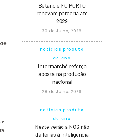
Betano e FC PORTO
renovam parceria até
2029
30 de Julho, 2026
ode
notícias produto
do ano
Intermarché reforça
aposta na produção
nacional
28 de Julho, 2026
notícias produto
do ano
cas
Neste verão a NOS não
ta.
dá férias à inteligência