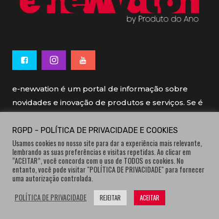
e-newvation é um portal de informação sobre
novidades e inovação de produtos e serviços. Se é
novo, se é inovador é e-newvation.
RGPD - POLÍTICA DE PRIVACIDADE E COOKIES
Usamos cookies no nosso site para dar a experiência mais relevante,
e-newvation tem o patrocínio do “
Produto do
lembrando as suas preferências e visitas repetidas. Ao clicar em
Ano
”, o prémio de inovação atribuído por
“ACEITAR”, você concorda com o uso de TODOS os cookies. No
entanto, você pode visitar "POLÍTICA DE PRIVACIDADE" para fornecer
consumidores.
uma autorização controlada.
POLÍTICA DE PRIVACIDADE
REJEITAR
ACEITAR