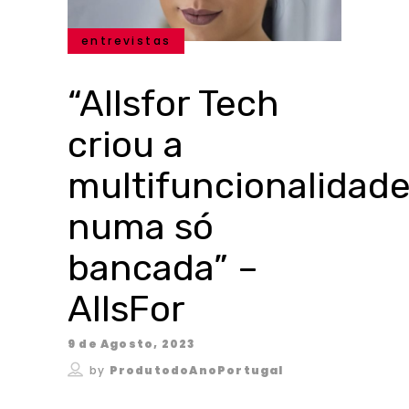
entrevistas
“Allsfor Tech
criou a
multifuncionalidad
numa só
bancada” –
AllsFor
9 de Agosto, 2023
by
ProdutodoAnoPortugal