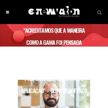
“ACREDITAMOS QUE A MANEIRA
COMO A GAMA FOI PENSADA
COMUNICA FACILMENTE AO
CONSUMIDOR AS SUAS
PROPRIEDADES, OBJECTIVOS E
APLICAÇÃO” – GLOW BY SOFT&CO