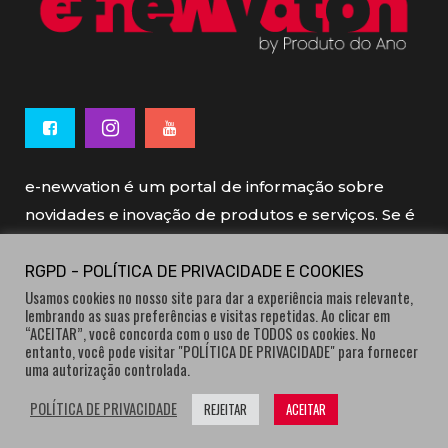
e-newvation é um portal de informação sobre
novidades e inovação de produtos e serviços. Se é
novo, se é inovador é e-newvation.
RGPD - POLÍTICA DE PRIVACIDADE E COOKIES
Usamos cookies no nosso site para dar a experiência mais relevante,
e-newvation tem o patrocínio do “
Produto do
lembrando as suas preferências e visitas repetidas. Ao clicar em
Ano
”, o prémio de inovação atribuído por
“ACEITAR”, você concorda com o uso de TODOS os cookies. No
entanto, você pode visitar "POLÍTICA DE PRIVACIDADE" para fornecer
consumidores.
uma autorização controlada.
POLÍTICA DE PRIVACIDADE
REJEITAR
ACEITAR