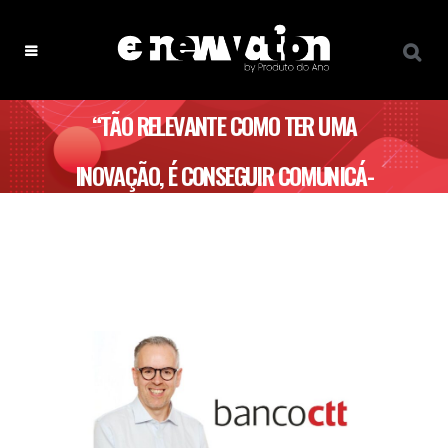
“TÃO RELEVANTE COMO TER UMA
INOVAÇÃO, É CONSEGUIR COMUNICÁ-
LA AO MERCADO” -BANCO CTT