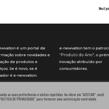
Next po
ewvation é um portal de
e-newvation tem o patroc
ormação sobre novidades e
“
Produto do Ano
”, o pré
vação de produtos e
inovação atribuído por
iços. Se é novo, se é
consumidores.
vador é e-newvation.
ando as suas preferências e visitas repetidas. Ao clicar em “ACEITAR”, você
"POLÍTICA DE PRIVACIDADE" para fornecer uma autorização controlada.