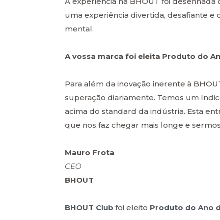
A experiência na BHOUT foi desenhada d
uma experiência divertida, desafiante e q
mental.
A vossa marca foi eleita Produto do 
Para além da inovação inerente à BHOU
superação diariamente. Temos um índice
acima do standard da indústria. Esta en
que nos faz chegar mais longe e sermos
Mauro Frota
CEO
BHOUT
BHOUT Club
foi eleito
Produto do Ano 