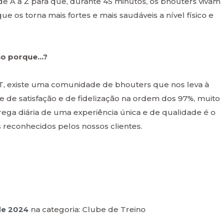
e A a Z para que, durante 45 minutos, os bhouters vivam
ue os torna mais fortes e mais saudáveis a nível físico e
Ano porque…?
T, existe uma comunidade de bhouters que nos leva à
 de satisfação e de fidelização na ordem dos 97%, muito
trega diária de uma experiência única e de qualidade é o
 reconhecidos pelos nossos clientes.
de 2024
na categoria: Clube de Treino