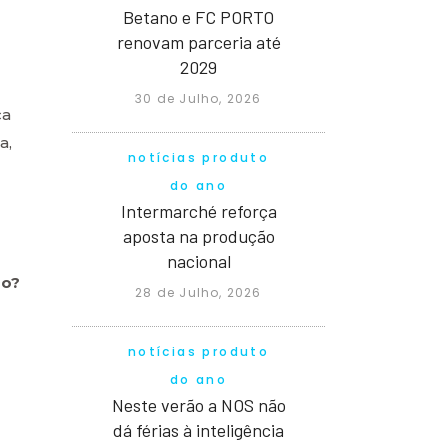
Betano e FC PORTO
renovam parceria até
2029
30 de Julho, 2026
ça
a,
notícias produto
do ano
Intermarché reforça
aposta na produção
?
nacional
do?
28 de Julho, 2026
notícias produto
do ano
Neste verão a NOS não
dá férias à inteligência