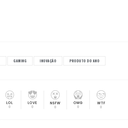
S
GAMING
INOVAÇÃO
PRODUTO DO ANO
LOL
LOVE
OMG
NSFW
WTF
0
0
0
0
0