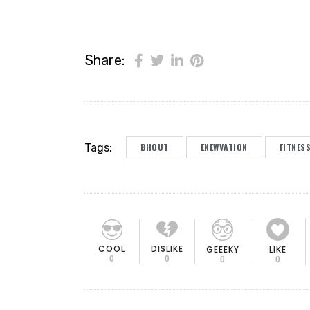
Share:
Tags:
BHOUT
ENEWVATION
FITNES
COOL
DISLIKE
GEEEKY
LIKE
0
0
0
0