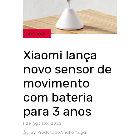
e-tech
Xiaomi lança
novo sensor de
movimento
com bateria
para 3 anos
1 de Agosto, 2023
by
ProdutodoAnoPortugal