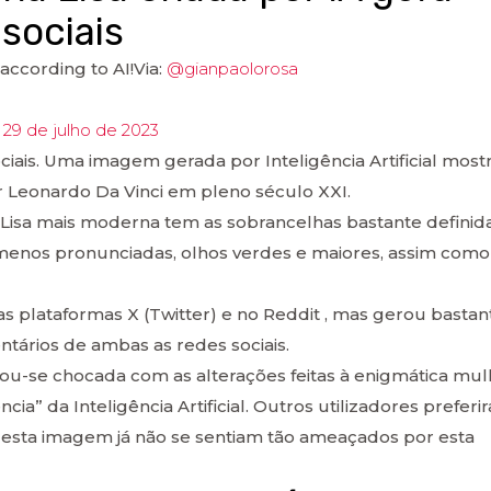
sociais
according to AI!Via:
@gianpaolorosa
)
29 de julho de 2023
iais. Uma imagem gerada por Inteligência Artificial most
r Leonardo Da Vinci em pleno século XXI.
a Lisa mais moderna tem as sobrancelhas bastante definida
menos pronunciadas, olhos verdes e maiores, assim com
s plataformas X (Twitter) e no Reddit , mas gerou bastan
tários de ambas as redes sociais.
ou-se chocada com as alterações feitas à enigmática mul
a” da Inteligência Artificial. Outros utilizadores preferi
 esta imagem já não se sentiam tão ameaçados por esta