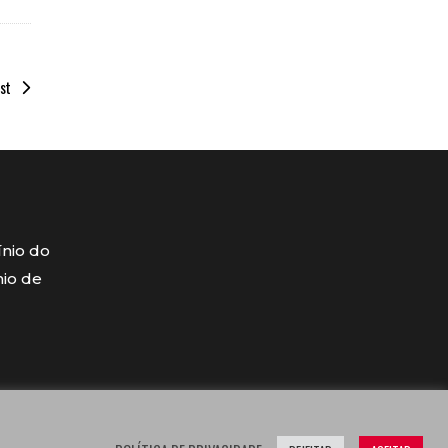
st
ínio do
mio de