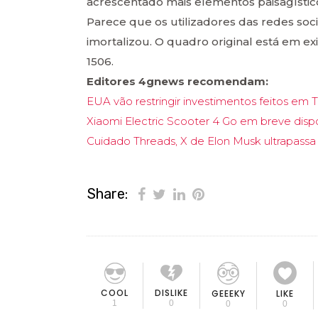
acrescentado mais elementos paisagístic
Parece que os utilizadores das redes soc
imortalizou. O quadro original está em exi
1506.
Editores 4gnews recomendam:
EUA vão restringir investimentos feitos em 
Xiaomi Electric Scooter 4 Go em breve disp
Cuidado Threads, X de Elon Musk ultrapassa
Share:
COOL
DISLIKE
GEEEKY
LIKE
1
0
0
0