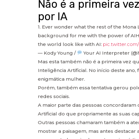
Não é a primeira ve
por IA
1. Ever wonder what the rest of the Mona 
background for me with the power of AIH
the world look like with AI:
pic.twitter.co
— Kody Young /
Your AI Interpreter (
Mas esta também não é a primeira vez que
Inteligência Artificial. No início deste an
enigmática mulher.
Porém, também essa tentativa gerou polé
redes sociais.
A maior parte das pessoas concordaram q
Artificial do que propriamente as suas ca
Outras pessoas chamaram também a atençã
mostrar a paisagem, mas antes destacar a 