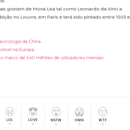
os.
iais gostam de Mona Lisa tal como Leonardo da Vinci a
bição no Louvre, em Paris e terá sido pintado entre 1503 e
Tecnologia da China
onível na Europa
 o marco de 540 milhões de utilizadores mensais
LOL
LOVE
OMG
NSFW
WTF
0
0
0
0
0