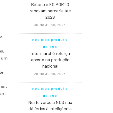
Betano e FC PORTO
renovam parceria até
2029
30 de Julho, 2026
ra
notícias produto
do ano
s,
Intermarché reforça
o um
aposta na produção
nacional
te
28 de Julho, 2026
her,
notícias produto
ram
do ano
Neste verão a NOS não
dá férias à inteligência