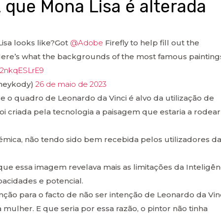
z que Mona Lisa é alterada
Lisa looks like?Got
@Adobe
Firefly to help fill out the
ere’s what the backgrounds of the most famous paintings
m/2nkqESLrE9
@heykody)
26 de maio de 2023
 o quadro de Leonardo da Vinci é alvo da utilização de
o, foi criada pela tecnologia a paisagem que estaria a rodear
mica, não tendo sido bem recebida pelos utilizadores d
ue essa imagem revelava mais as limitações da Inteligên
pacidades e potencial.
o para o facto de não ser intenção de Leonardo da Vin
mulher. E que seria por essa razão, o pintor não tinha