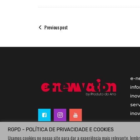
Previous post
e-n
inf
ino
serv
ino
RGPD - POLÍTICA DE PRIVACIDADE E COOKIES
Usamos cookies no nosso site para dar a experiência mais relevante, lembr