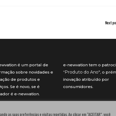
Next po
ewvation é um portal de
e-newvation tem o patroc
ormação sobre novidades e
“
Produto do Ano
”, o pré
vação de produtos e
inovação atribuído por
iços. Se é novo, se é
consumidores.
vador é e-newvation.
ando as suas preferências e visitas repetidas. Ao clicar em “ACEITAR”, você