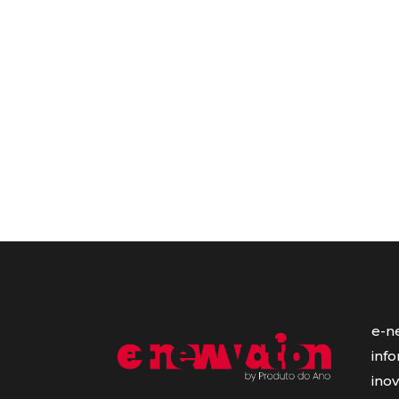
e-n
inf
ino