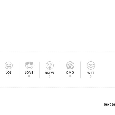
LOL
LOVE
OMG
NSFW
WTF
0
0
0
0
0
Next po