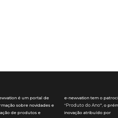
ewvation é um portal de
e-newvation tem o patroc
ormação sobre novidades e
“
Produto do Ano
”, o pré
vação de produtos e
inovação atribuído por