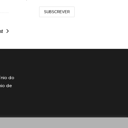
SUBSCREVER
st
ínio do
mio de