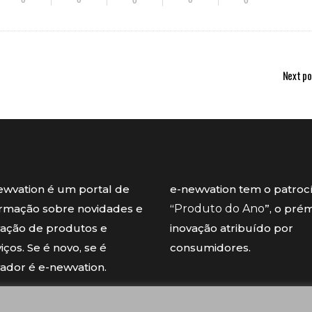
0
0
0
0
0
Next po
ewvation é um portal de
e-newvation tem o patroc
ormação sobre novidades e
“
Produto do Ano
”, o pré
vação de produtos e
inovação atribuído por
iços. Se é novo, se é
consumidores.
vador é e-newvation.