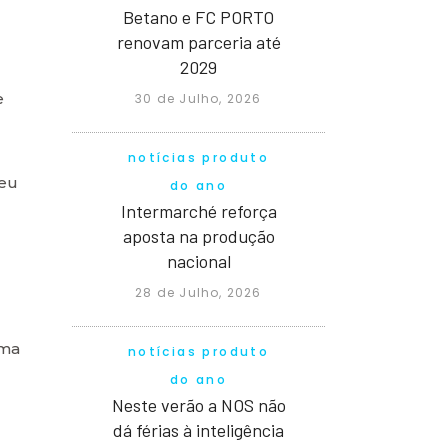
Betano e FC PORTO
renovam parceria até
2029
e
30 de Julho, 2026
notícias produto
teu
do ano
Intermarché reforça
aposta na produção
nacional
28 de Julho, 2026
uma
notícias produto
do ano
Neste verão a NOS não
dá férias à inteligência