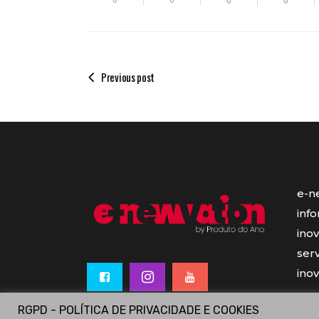
0
0
0
0
Previous post
e-n
inf
ino
serv
ino
RGPD - POLÍTICA DE PRIVACIDADE E COOKIES