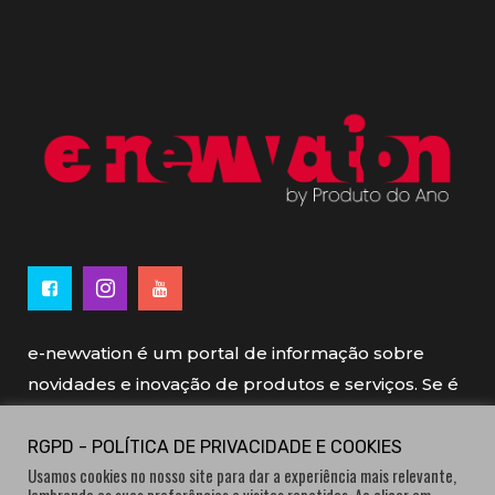
e-newvation é um portal de informação sobre
novidades e inovação de produtos e serviços. Se é
novo, se é inovador é e-newvation.
RGPD - POLÍTICA DE PRIVACIDADE E COOKIES
Usamos cookies no nosso site para dar a experiência mais relevante,
e-newvation tem o patrocínio do “
Produto do