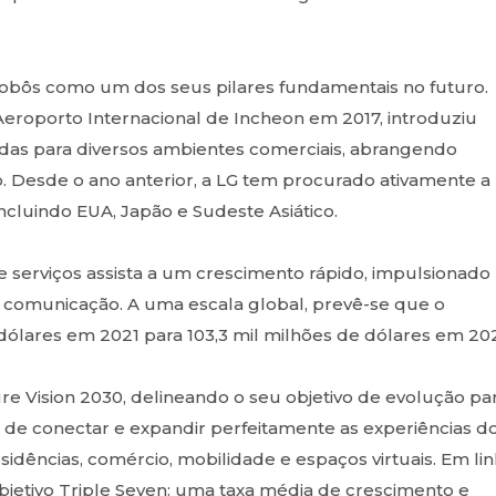
robôs como um dos seus pilares fundamentais no futuro.
eroporto Internacional de Incheon em 2017, introduziu
das para diversos ambientes comerciais, abrangendo
. Desde o ano anterior, a LG tem procurado ativamente a
ncluindo EUA, Japão e Sudeste Asiático.
 serviços assista a um crescimento rápido, impulsionado
e comunicação. A uma escala global, prevê-se que o
dólares em 2021 para 103,3 mil milhões de dólares em 20
re Vision 2030, delineando o seu objetivo de evolução pa
de conectar e expandir perfeitamente as experiências d
esidências, comércio, mobilidade e espaços virtuais. Em li
objetivo Triple Seven: uma taxa média de crescimento e