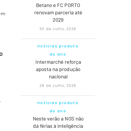
Betano e FC PORTO
renovam parceria até
 em
2029
30 de Julho, 2026
notícias produto
o
do ano
Intermarché reforça
aposta na produção
nacional
28 de Julho, 2026
,
notícias produto
do ano
Neste verão a NOS não
dá férias à inteligência