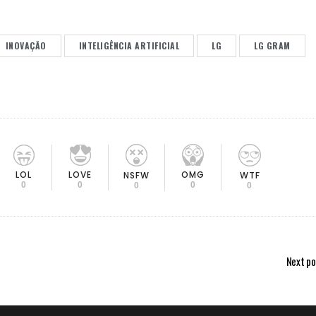
INOVAÇÃO
INTELIGÊNCIA ARTIFICIAL
LG
LG GRAM
LOL
LOVE
OMG
NSFW
WTF
0
0
0
0
0
Next po