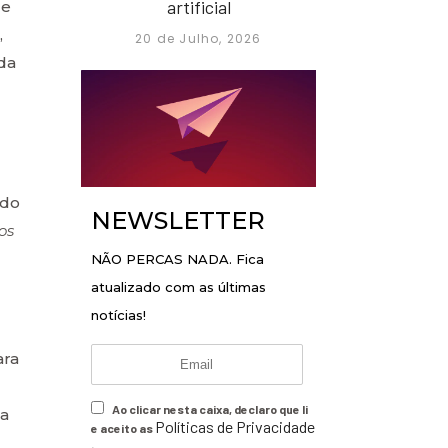
artificial
de
,
20 de Julho, 2026
da
ado
NEWSLETTER
os
NÃO PERCAS NADA. Fica
atualizado com as últimas
notícias!
ara
Ao clicar nesta caixa, declaro que li
da
Políticas de Privacidade
e aceito as
.