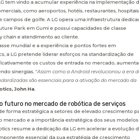
 LG tem vindo a acumular experiência na implementação 
erciais, como aeroportos, hotéis, restaurantes, hospitais
 e campos de golfe. A LG opera uma infraestrutura dedica
uture Park em Gumi e possui capacidades de classe
 chain e atendimento ao cliente.
asse mundial e a experiência e pontos fortes em
s, a LG pretende liderar esforços na standardização de
nificativamente os custos de entrada no mercado, aument
ndo sinergias. “
Assim como a Android revolucionou a era d
ndardizadas são essenciais para a ativação do mercado da
tics, John Ha
.
o futuro no mercado de robótica de serviços
de forma estratégica a setores de elevado crescimento p
do mercado e a importância estratégica dos seus modelos
otics resume a dedicação da LG em acelerar a evolução 
omponente essencial da sua estratégia de crescimento