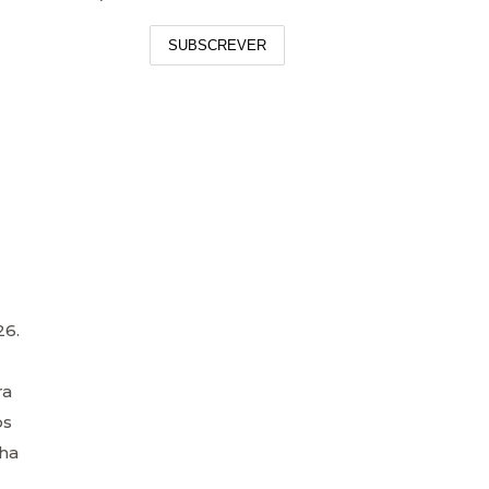
SUBSCREVER
26.
ra
os
nha