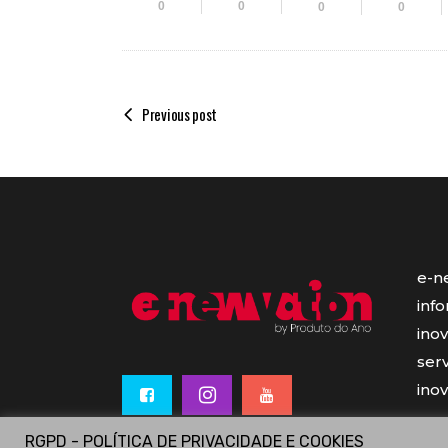
0
0
0
0
Previous post
e-n
inf
ino
serv
ino
RGPD - POLÍTICA DE PRIVACIDADE E COOKIES