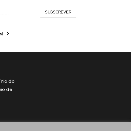
SUBSCREVER
st
ínio do
mio de