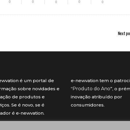
0
0
0
0
0
Next po
ewvation é um portal de
e-newvation tem o patroc
ormação sobre novidades e
“
Produto do Ano
”, o pré
vação de produtos e
inovação atribuído por
iços. Se é novo, se é
consumidores.
vador é e-newvation.