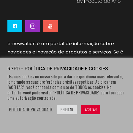
e-newvation é um portal de informação sobre
novidades e inovação de produtos e serviços. Se é
novo, se é inovador é e-newvation.
RGPD - POLÍTICA DE PRIVACIDADE E COOKIES
Usamos cookies no nosso site para dar a experiência mais relevante,
e-newvation tem o patrocínio do “
Produto do
lembrando as suas preferências e visitas repetidas. Ao clicar em
Ano
”, o prémio de inovação atribuído por
“ACEITAR”, você concorda com o uso de TODOS os cookies. No
entanto, você pode visitar "POLÍTICA DE PRIVACIDADE" para fornecer
consumidores.
uma autorização controlada.
POLÍTICA DE PRIVACIDADE
REJEITAR
ACEITAR
® e-newvation.pt | Todos os direitos reservados