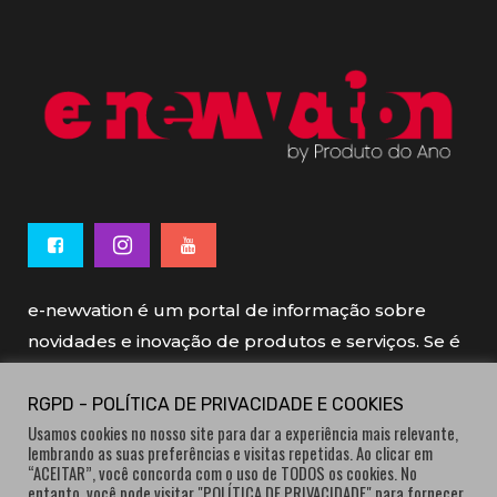
e-newvation é um portal de informação sobre
novidades e inovação de produtos e serviços. Se é
novo, se é inovador é e-newvation.
RGPD - POLÍTICA DE PRIVACIDADE E COOKIES
Usamos cookies no nosso site para dar a experiência mais relevante,
e-newvation tem o patrocínio do “
Produto do
lembrando as suas preferências e visitas repetidas. Ao clicar em
Ano
”, o prémio de inovação atribuído por
“ACEITAR”, você concorda com o uso de TODOS os cookies. No
entanto, você pode visitar "POLÍTICA DE PRIVACIDADE" para fornecer