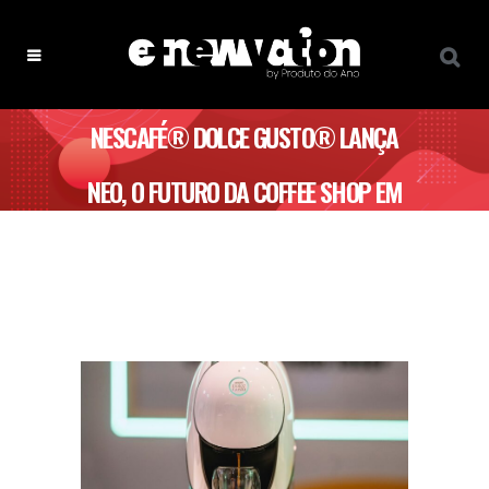
NESCAFÉ® DOLCE GUSTO® LANÇA
NEO, O FUTURO DA COFFEE SHOP EM
TUA CASA