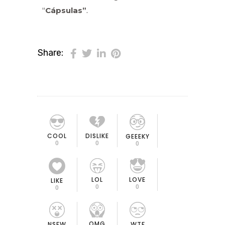
“
Cápsulas”
.
Share:
COOL
DISLIKE
GEEEKY
0
0
0
LOL
LOVE
LIKE
0
0
0
OMG
NSFW
WTF