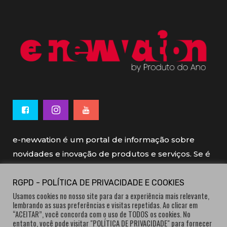
e-newvation é um portal de informação sobre
novidades e inovação de produtos e serviços. Se é
novo, se é inovador é e-newvation.
RGPD - POLÍTICA DE PRIVACIDADE E COOKIES
Usamos cookies no nosso site para dar a experiência mais relevante,
e-newvation tem o patrocínio do “
Produto do
lembrando as suas preferências e visitas repetidas. Ao clicar em
Ano
”, o prémio de inovação atribuído por
“ACEITAR”, você concorda com o uso de TODOS os cookies. No
entanto, você pode visitar "POLÍTICA DE PRIVACIDADE" para fornecer
consumidores.