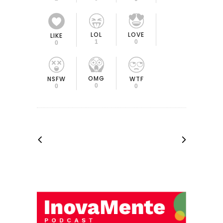
LOL
LOVE
LIKE
1
0
0
OMG
NSFW
WTF
0
0
0