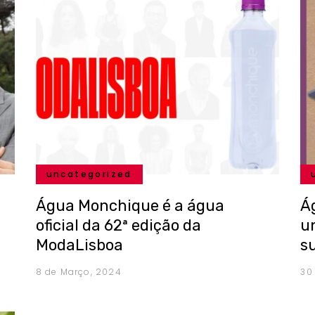
uncategorized
Água Monchique é a água
Á
oficial da 62ª edição da
u
ModaLisboa
s
8 de Março, 2024
30