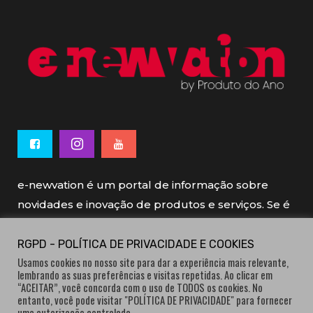
e-newvation é um portal de informação sobre
novidades e inovação de produtos e serviços. Se é
novo, se é inovador é e-newvation.
RGPD - POLÍTICA DE PRIVACIDADE E COOKIES
Usamos cookies no nosso site para dar a experiência mais relevante,
e-newvation tem o patrocínio do “
Produto do
lembrando as suas preferências e visitas repetidas. Ao clicar em
Ano
”, o prémio de inovação atribuído por
“ACEITAR”, você concorda com o uso de TODOS os cookies. No
entanto, você pode visitar "POLÍTICA DE PRIVACIDADE" para fornecer
consumidores.
uma autorização controlada.