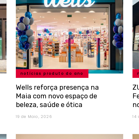
notícias produto do ano
Wells reforça presença na
Z
Maia com novo espaço de
F
beleza, saúde e ótica
n
19 de Maio, 2026
14 