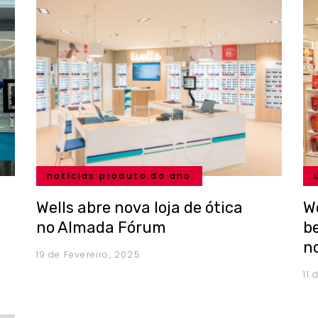
notícias produto do ano
Wells abre nova loja de ótica
W
no Almada Fórum
b
no
19 de Fevereiro, 2025
11