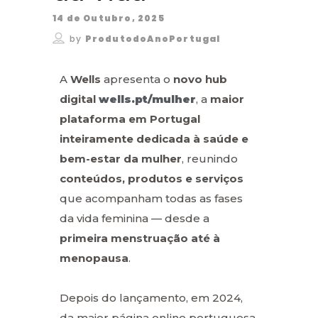
14 de Outubro, 2025
by
ProdutodoAnoPortugal
A
Wells
apresenta o
novo hub
digital
wells.pt/mulher
, a
maior
plataforma em Portugal
inteiramente dedicada à saúde e
bem-estar da mulher
, reunindo
conteúdos, produtos e serviços
que acompanham todas as fases
da vida feminina — desde a
primeira menstruação até à
menopausa
.
Depois do lançamento, em 2024,
da maior página online portuguesa