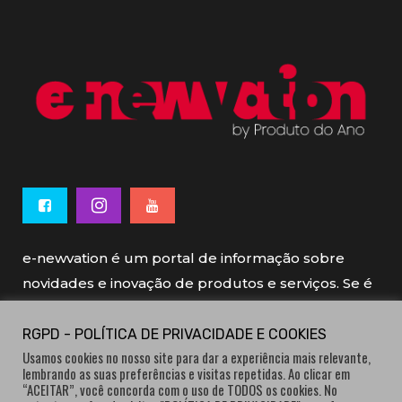
e-newvation é um portal de informação sobre
novidades e inovação de produtos e serviços. Se é
novo, se é inovador é e-newvation.
RGPD - POLÍTICA DE PRIVACIDADE E COOKIES
Usamos cookies no nosso site para dar a experiência mais relevante,
e-newvation tem o patrocínio do “
Produto do
lembrando as suas preferências e visitas repetidas. Ao clicar em
Ano
”, o prémio de inovação atribuído por
“ACEITAR”, você concorda com o uso de TODOS os cookies. No