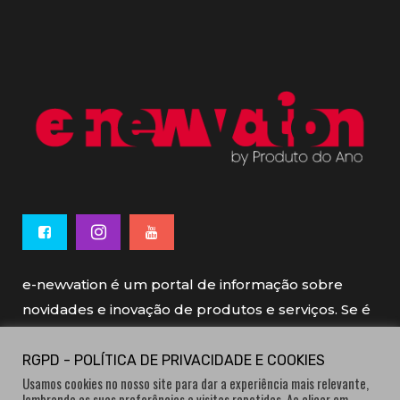
e-newvation é um portal de informação sobre
novidades e inovação de produtos e serviços. Se é
novo, se é inovador é e-newvation.
RGPD - POLÍTICA DE PRIVACIDADE E COOKIES
Usamos cookies no nosso site para dar a experiência mais relevante,
e-newvation tem o patrocínio do “
Produto do
lembrando as suas preferências e visitas repetidas. Ao clicar em