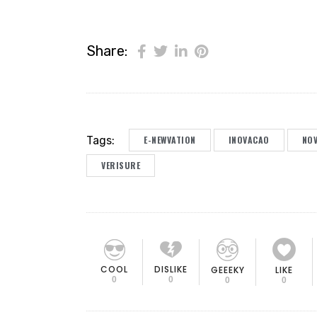
Share:
Tags:
E-NEWVATION
INOVACAO
NOV
VERISURE
COOL
DISLIKE
GEEEKY
LIKE
0
0
0
0