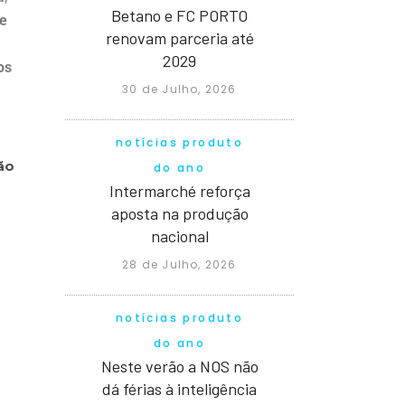
Betano e FC PORTO
 e
renovam parceria até
2029
os
30 de Julho, 2026
notícias produto
ão
do ano
Intermarché reforça
aposta na produção
nacional
28 de Julho, 2026
notícias produto
do ano
Neste verão a NOS não
dá férias à inteligência