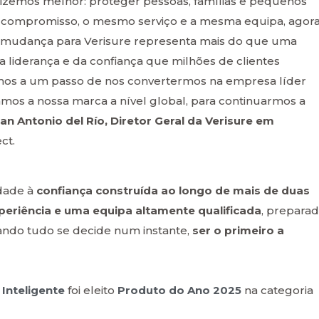
fizemos melhor: proteger pessoas, famílias e pequenos
compromisso, o mesmo serviço e a mesma equipa, agor
A mudança para Verisure representa mais do que uma
a liderança e da confiança que milhões de clientes
amos a um passo de nos convertermos na empresa líder
amos a nossa marca a nível global, para continuarmos a
an Antonio del Río, Diretor Geral da Verisure em
ct.
dade à
confiança construída ao longo de mais de duas
periência e uma equipa altamente qualificada
, prepara
ndo tudo se decide num instante,
ser o primeiro a
Inteligente
foi eleito
Produto do Ano 2025
na categoria