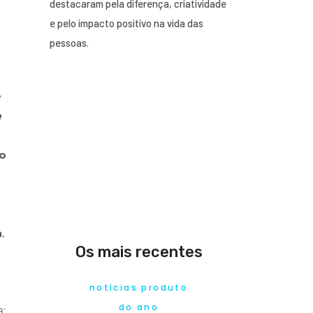
destacaram pela diferença, criatividade
e pelo impacto positivo na vida das
pessoas.
e
e
co
a
,
Os mais recentes
notícias produto
do ano
a;