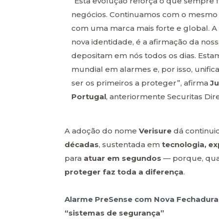
“Esta evolução reforça o que sempre 
negócios. Continuamos com o mesmo 
com uma marca mais forte e global. 
nova identidade, é a afirmação da noss
depositam em nós todos os dias. Est
mundial em alarmes e, por isso, unific
ser os primeiros a proteger”, afirma
Ju
Portugal
, anteriormente Securitas Dire
A adoção do nome
Verisure
dá continui
décadas
, sustentada em
tecnologia, ex
para
atuar em segundos
— porque, qua
proteger faz toda a diferença
.
Alarme PreSense com Nova Fechadura 
“sistemas de segurança”