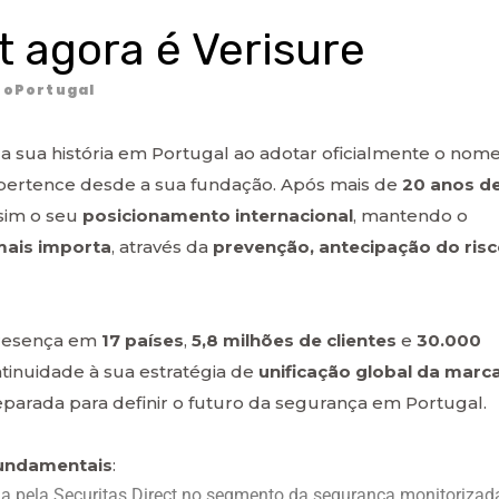
t agora é Verisure
oPortugal
da sua história em Portugal ao adotar oficialmente o nom
 pertence desde a sua fundação. Após mais de
20 anos d
ssim o seu
posicionamento internacional
, mantendo o
mais importa
, através da
prevenção, antecipação do ris
presença em
17 países
,
5,8 milhões de clientes
e
30.000
ntinuidade à sua estratégia de
unificação global da marc
parada para definir o futuro da segurança em Portugal.
 fundamentais
:
 pela Securitas Direct no segmento da segurança monitorizad