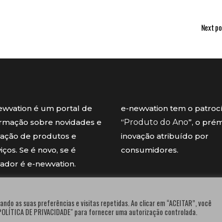
Next po
ewvation é um portal de
e-newvation tem o patroc
ormação sobre novidades e
“
Produto do Ano
”, o pré
vação de produtos e
inovação atribuído por
iços. Se é novo, se é
consumidores.
vador é e-newvation.
ando as suas preferências e visitas repetidas. Ao clicar em “ACEITAR”, você
"POLÍTICA DE PRIVACIDADE" para fornecer uma autorização controlada.