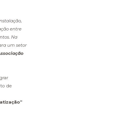
nstalação,
ação entre
ntos. Na
ra um setor
Associação
grar
nto de
matização”