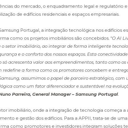
dências do mercado, o enquadramento legal e regulatório e
lização de edifícios residenciais e espaços empresariais.
amsung Portugal, a integração tecnológica nos edifícios es
rma como os projetos imobiliários são concebidos. “
O AI Li
setor imobiliário, ao integrar de forma inteligente tecnol
gurança e o conforto dos nossos espaços. Esta conectividade
ão só acrescenta valor aos empreendimentos, tanto como o
 redefine a forma como os promotores concebem e entre
 Samsung, assumimos o papel de parceiro estratégico, com 
lógica como um fator diferenciador e sustentável na evoluç
Nuno Parreira, General Manager – Samsung Portugal
.
tor imobiliário, onde a integração de tecnologia começa a
ento e gestão dos edifícios. Para a APPII, trata-se de um
orma como promotores e investidores integram soluções t