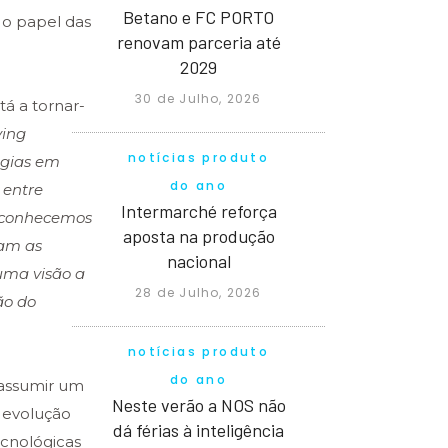
Betano e FC PORTO
 o papel das
renovam parceria até
2029
30 de Julho, 2026
tá a tornar-
ving
notícias produto
ogias em
do ano
 entre
Intermarché reforça
s conhecemos
aposta na produção
gam as
nacional
uma visão a
28 de Julho, 2026
ão do
notícias produto
do ano
 assumir um
Neste verão a NOS não
a evolução
dá férias à inteligência
ecnológicas