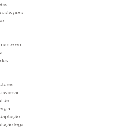
ntes
arados para
ou
ualmente em
 a
 dos
ctores
travessar
l de
ergia
adaptação
olução legal