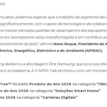
os.
 no setor, podemos esperar que o trabalho do segmento da i
significativamente, com o apoio da tecnologia e da colabor
s para manter elevados padrões de desempenho dos equipame
em acompanhar estas transformações e em contribuir pa
envolvimento do país”, afirma
Nuno Roque, Presidente da 
rmico, Energético, Eletrónico e do Ambiente (APIRAC).
sung destacou a abordagem
One Samsung
, que procura inte
 único ecossistema. A II APPII Talk terminou com um mome
dFree™
foi eleito
Produto do Ano 2026
na categoria
“Cli
o do Ano 2026
na categoria
“Soluções Smart Home”
Ano 2026
na categoria
“Carteiras Digitais”