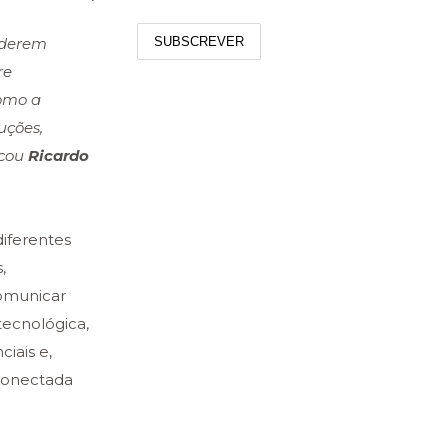
iderem
SUBSCREVER
re
como a
uções,
icou
Ricardo
diferentes
,
comunicar
tecnológica,
iais e,
 conectada