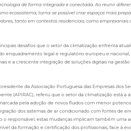
tecnologia de forma integrada e conectada. Ao reunir difere
esmo ecossistema, torna-se possível criar espaços mais prep
adores, tanto em contextos residenciais, como empresariais 
incipais desafios que o setor da climatização enfrenta at
do enquadramento legal e regulatório europeu e nacional,
nais e a crescente integração de soluções digitais na gestão
presidente da Associação Portuguesa das Empresas dos Se
ente (APIRAC), referiu que o setor da climatização está a a
 marcada pela adoção de novos fluidos com menor potencia
egração dos sistemas de ar condicionado com fontes de en
ndo o responsável, estas mudanças implicam também uma 
el da formação e certificação dos profissionais, face à ev