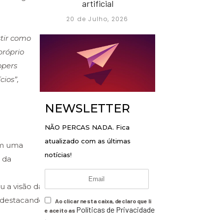
artificial
20 de Julho, 2026
tir como
próprio
opers
cios”,
NEWSLETTER
NÃO PERCAS NADA. Fica
atualizado com as últimas
om uma
notícias!
 da
 a visão da
, destacando
Ao clicar nesta caixa, declaro que li
Políticas de Privacidade
e aceito as
.