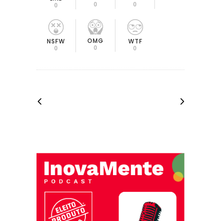
0
0
0
OMG
NSFW
WTF
0
0
0