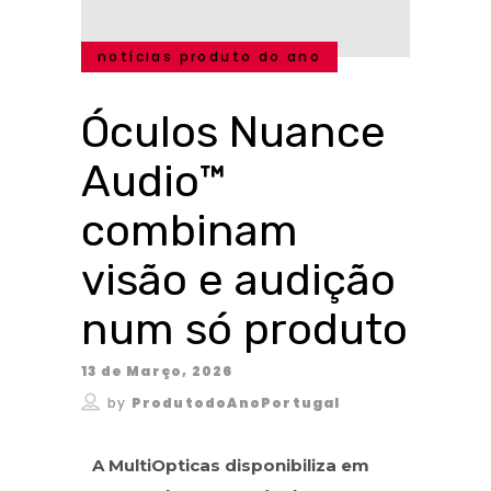
notícias produto do ano
Óculos Nuance
Audio™
combinam
visão e audição
num só produto
13 de Março, 2026
by
ProdutodoAnoPortugal
A MultiOpticas disponibiliza em