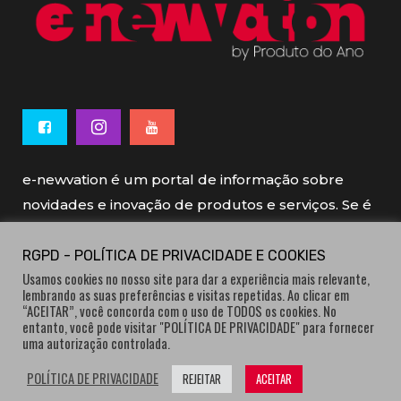
e-newvation é um portal de informação sobre
novidades e inovação de produtos e serviços. Se é
novo, se é inovador é e-newvation.
RGPD - POLÍTICA DE PRIVACIDADE E COOKIES
Usamos cookies no nosso site para dar a experiência mais relevante,
e-newvation tem o patrocínio do “
Produto do
lembrando as suas preferências e visitas repetidas. Ao clicar em
Ano
”, o prémio de inovação atribuído por
“ACEITAR”, você concorda com o uso de TODOS os cookies. No
entanto, você pode visitar "POLÍTICA DE PRIVACIDADE" para fornecer
consumidores.
uma autorização controlada.
POLÍTICA DE PRIVACIDADE
REJEITAR
ACEITAR