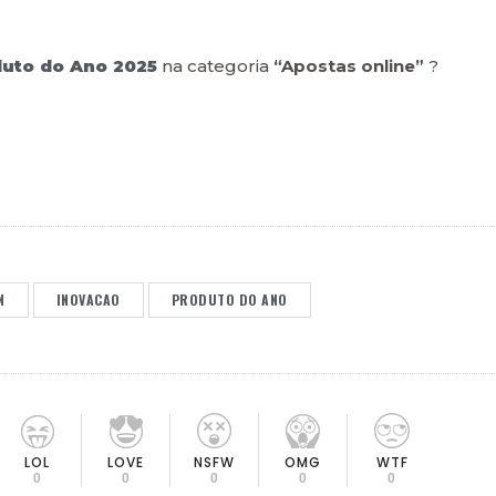
uto do Ano 2025
na categoria
“Apostas online”
?
N
INOVACAO
PRODUTO DO ANO
LOL
LOVE
OMG
NSFW
WTF
0
0
0
0
0