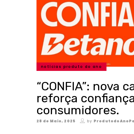
notícias produto do ano
“CONFIA”: nova 
reforça confiança
consumidores.
28 de Maio, 2025
by
ProdutodoAnoPo