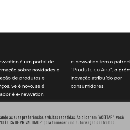
ewvation é um portal de
e-newvation tem o patroc
ormação sobre novidades e
“
Produto do Ano
”, o pré
vação de produtos e
inovação atribuído por
iços. Se é novo, se é
consumidores.
vador é e-newvation.
ando as suas preferências e visitas repetidas. Ao clicar em “ACEITAR”, você
"POLÍTICA DE PRIVACIDADE" para fornecer uma autorização controlada.