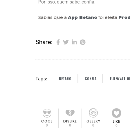
Por isso, quem sabe, confia.
Sabias que a
App Betano
foi eleita
Prod
Share:
Tags:
BETANO
CONFIA
E-NEWVATIO
COOL
DISLIKE
GEEEKY
LIKE
0
0
0
0