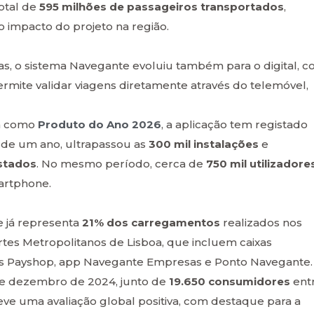
otal de
595 milhões de passageiros transportados
,
impacto do projeto na região.
s, o sistema Navegante evoluiu também para o digital, 
mite validar viagens diretamente através do telemóvel,
da como
Produto do Ano 2026
, a aplicação tem registado
 de um ano, ultrapassou as
300 mil instalações
e
istados
. No mesmo período, cerca de
750 mil utilizadore
martphone.
e já representa
21% dos carregamentos
realizados nos
tes Metropolitanos de Lisboa, que incluem caixas
es Payshop, app Navegante Empresas e Ponto Navegante.
e dezembro de 2024, junto de
19.650 consumidores
ent
eve uma avaliação global positiva, com destaque para a