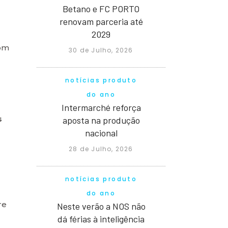
Betano e FC PORTO
renovam parceria até
2029
com
30 de Julho, 2026
notícias produto
do ano
Intermarché reforça
s
aposta na produção
nacional
28 de Julho, 2026
notícias produto
do ano
re
Neste verão a NOS não
dá férias à inteligência