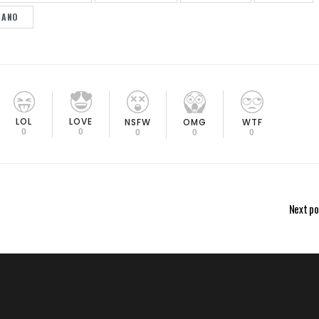
 ANO
LOL
LOVE
OMG
NSFW
WTF
0
0
0
0
0
Next po