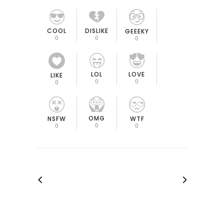
COOL
DISLIKE
GEEEKY
0
0
0
LOL
LOVE
LIKE
0
0
0
OMG
NSFW
WTF
0
0
0