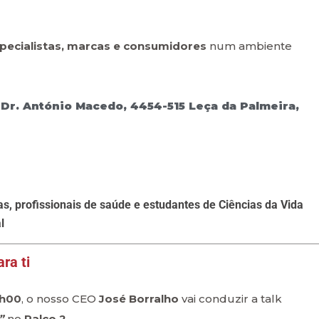
pecialistas, marcas e consumidores
num ambiente
. Dr. António Macedo, 4454-515 Leça da Palmeira,
tas, profissionais de saúde e estudantes de Ciências da Vida
l
ra ti
2h00
, o nosso CEO
José Borralho
vai conduzir a talk
”
no
Palco 2
.