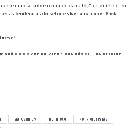
esmente curioso sobre o mundo da nutrição, saúde e bem-
ecer as
tendências do setor e viver uma experiência
 breve!
mação do evento viver saudável – nutrition
R
MATOSINHOS
NUTRIÇÃO
NUTRICIONISTAS