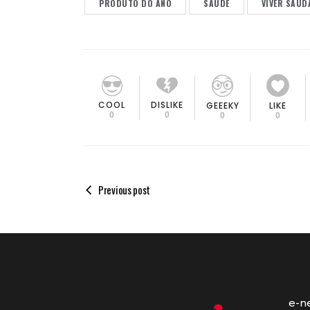
PRODUTO DO ANO
SAÚDE
VIVER SAUD
COOL
DISLIKE
GEEEKY
LIKE
0
0
0
0
Previous post
e-n