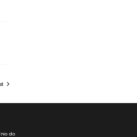
st
ínio do