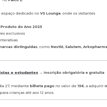
 espaço dedicado no
VS Lounge
, onde os visitantes
s
Produto do Ano 2025
des exclusivos
nterativas
arcas distinguidas
, como
Nestlé, Salutem, Arkopharm
istas e estudantes
→
Inscrição obrigatória e gratuita
ia 27, mediante
bilhete pago
no valor de
15€
, a adquirir
 para crianças até aos 12 anos.