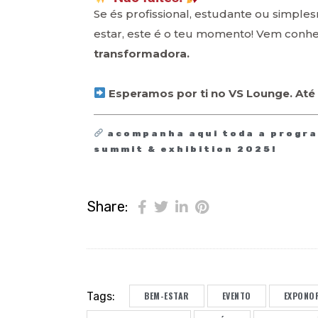
Se és profissional, estudante ou simpl
estar, este é o teu momento! Vem conh
transformadora.
Esperamos por ti no VS Lounge. Até
acompanha aqui toda a progra
summit & exhibition 2025!
Share:
Tags:
BEM-ESTAR
EVENTO
EXPONO