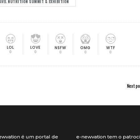
ÁVEL NUTRITION SUMMIT & EXHIBITION
LOL
LOVE
OMG
NSFW
WTF
0
0
0
0
0
Next po
ewvation é um portal de
e-newvation tem o patroc