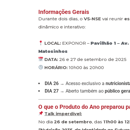
Informações Gerais
Durante dois dias, o
VS-NSE
vai reunir
es
dinâmico e interativo:
LOCAL:
EXPONOR –
Pavilhão 1 – Av
Matosinhos
DATA:
26 e 27 de setembro de 2025
HORÁRIO:
10h00 às 20h00
DIA 26
→ Acesso exclusivo a
nutricionis
DIA 27
→ Aberto também ao
público gera
O que o Produto do Ano preparou pa
Talk imperdível:
No dia
26 de setembro
, das
11h00 às 1
“Nutrição 2035, da Identidade ao Futuro