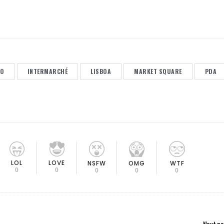
AO
INTERMARCHÉ
LISBOA
MARKET SQUARE
PDA
LOL
LOVE
OMG
NSFW
WTF
0
0
0
0
0