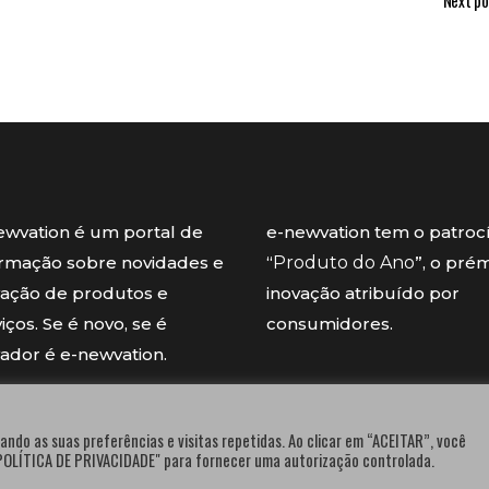
Next po
ewvation é um portal de
e-newvation tem o patroc
ormação sobre novidades e
“
Produto do Ano
”, o pré
vação de produtos e
inovação atribuído por
iços. Se é novo, se é
consumidores.
vador é e-newvation.
ando as suas preferências e visitas repetidas. Ao clicar em “ACEITAR”, você
"POLÍTICA DE PRIVACIDADE" para fornecer uma autorização controlada.