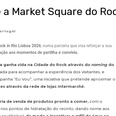
 a Market Square do Ro
ortugal
ock in Rio Lisboa 2026
, numa parceria que visa reforçar a sua
gação aos momentos de partilha e convívio.
ia ganha vida na Cidade do Rock através do
naming
do
da para acompanhar a experiência dos visitantes, e
panha “Eu Vou”, uma iniciativa que pretende aproximar o
ões através da rede de lojas Intermarché.
ia de venda de produtos pronto a comer,
com o
nos pontos de hidratação do recinto, dando nome aos
reutilizável,
de modo a incentivar o
refill
de água ao