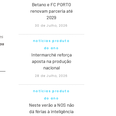
Betano e FC PORTO
renovam parceria até
2029
30 de Julho, 2026
es
notícias produto
os
do ano
Intermarché reforça
aposta na produção
nacional
28 de Julho, 2026
notícias produto
do ano
Neste verão a NOS não
dá férias à inteligência