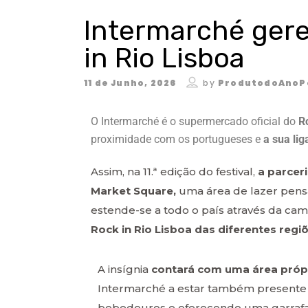
Intermarché gere
in Rio Lisboa
11 de Junho, 2026
by
ProdutodoAnoP
O Intermarché é o supermercado oficial do
R
proximidade com os portugueses e
a sua li
Assim, na 11.ª edição do festival,
a parcer
Market Square,
uma área de lazer pensa
estende-se a todo o país através da cam
Rock in Rio Lisboa das diferentes regi
A insígnia
contará com uma área própr
Intermarché a estar também presente 
bebedouros e oferecendo uma garrafa 