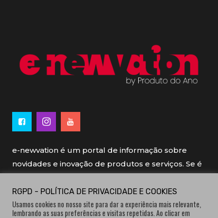
e-newvation é um portal de informação sobre
novidades e inovação de produtos e serviços. Se é
novo, se é inovador é e-newvation.
RGPD - POLÍTICA DE PRIVACIDADE E COOKIES
Usamos cookies no nosso site para dar a experiência mais relevante,
e-newvation tem o patrocínio do “
Produto do
lembrando as suas preferências e visitas repetidas. Ao clicar em