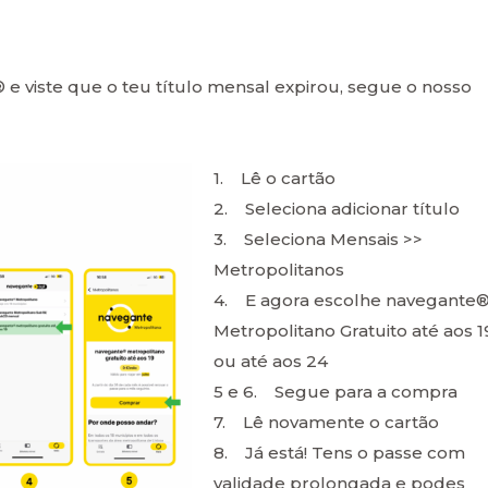
 e viste que o teu título mensal expirou, segue o nosso
1. Lê o cartão
2. Seleciona adicionar título
3. Seleciona Mensais >>
Metropolitanos
4. E agora escolhe navegante
Metropolitano Gratuito até aos 1
ou até aos 24
5 e 6. Segue para a compra
7. Lê novamente o cartão
8. Já está! Tens o passe com
validade prolongada e podes