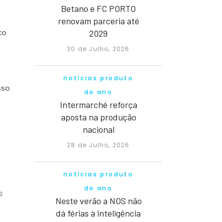
Betano e FC PORTO
renovam parceria até
2029
to
30 de Julho, 2026
notícias produto
sso
do ano
Intermarché reforça
aposta na produção
nacional
28 de Julho, 2026
notícias produto
do ano
s
Neste verão a NOS não
dá férias à inteligência