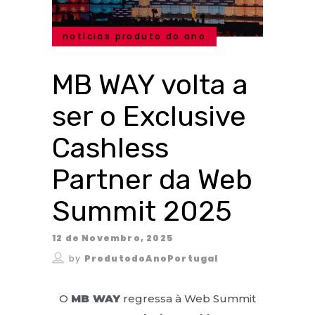
notícias produto do ano
MB WAY volta a
ser o Exclusive
Cashless
Partner da Web
Summit 2025
12 de Novembro, 2025
by
ProdutodoAnoPortugal
O
MB WAY
regressa à Web Summit