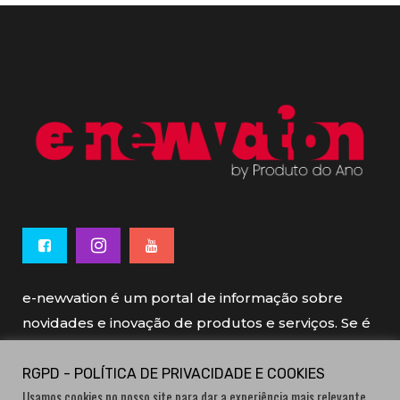
e-newvation é um portal de informação sobre
novidades e inovação de produtos e serviços. Se é
novo, se é inovador é e-newvation.
RGPD - POLÍTICA DE PRIVACIDADE E COOKIES
Usamos cookies no nosso site para dar a experiência mais relevante,
e-newvation tem o patrocínio do “
Produto do