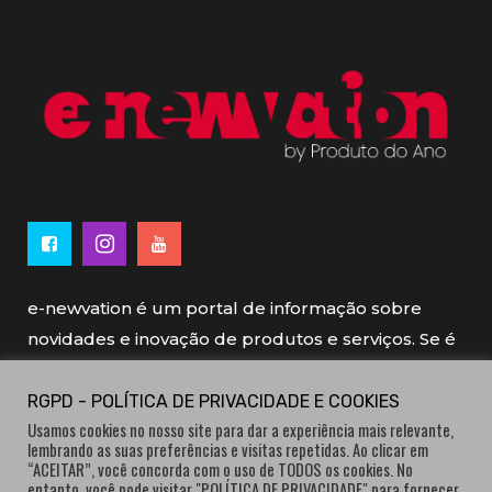
e-newvation é um portal de informação sobre
novidades e inovação de produtos e serviços. Se é
novo, se é inovador é e-newvation.
RGPD - POLÍTICA DE PRIVACIDADE E COOKIES
Usamos cookies no nosso site para dar a experiência mais relevante,
e-newvation tem o patrocínio do “
Produto do
lembrando as suas preferências e visitas repetidas. Ao clicar em
Ano
”, o prémio de inovação atribuído por
“ACEITAR”, você concorda com o uso de TODOS os cookies. No
entanto, você pode visitar "POLÍTICA DE PRIVACIDADE" para fornecer