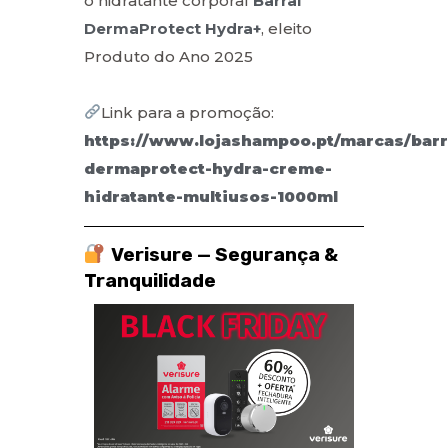
o hidratante corporal
Barral
DermaProtect Hydra+
, eleito
Produto do Ano 2025
Link para a promoção:
https://www.lojashampoo.pt/marcas/barra
dermaprotect-hydra-creme-
hidratante-multiusos-1000ml
Verisure — Segurança &
Tranquilidade