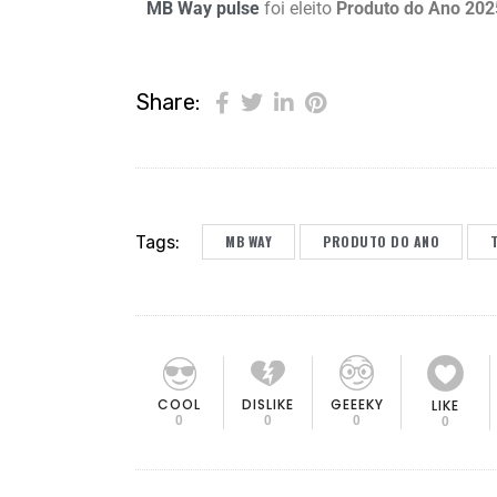
MB Way pulse
foi eleito
Produto do Ano 202
Share:
Tags:
MB WAY
PRODUTO DO ANO
COOL
DISLIKE
GEEEKY
LIKE
0
0
0
0