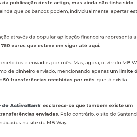
s da publicação deste artigo, mas ainda não tinha sido
ainda que os bancos podem, individualmente, apertar es
ção através da popular aplicação financeira representa
u
e 750 euros que esteve em vigor até aqui
.
s recebidos e enviados por mês. Mas, agora, o
site
do MB W
ximo de dinheiro enviado, mencionando apenas
um limite 
 50 transferências recebidas por mês
, que já existia
e
do ActivoBank
,
esclarece-se que também existe um
transferências enviadas
. Pelo contrário, o site do Santand
indicados no site do MB Way.