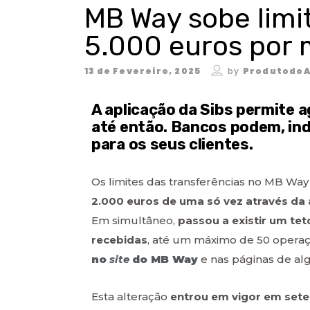
MB Way sobe limi
5.000 euros por
13 de Fevereiro, 2025
by
ProdutodoA
A aplicação da Sibs permite 
até então. Bancos podem, indi
para os seus clientes.
Os limites das transferências no MB Wa
2.000 euros de uma só vez através da 
Em simultâneo,
passou a existir um te
recebidas
, até um máximo de 50 opera
no
site
do MB Way
e nas páginas de al
Esta alteração
entrou em vigor em sete