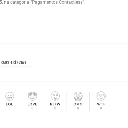
5
, na categoria “Pagamentos Contactless”.
TRANSFERÊNCIAS
LOL
LOVE
OMG
NSFW
WTF
0
0
0
0
0