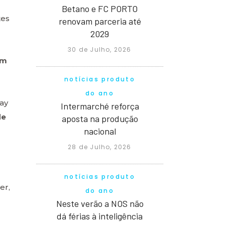
Betano e FC PORTO
tes
renovam parceria até
2029
30 de Julho, 2026
m
notícias produto
do ano
ay
Intermarché reforça
de
aposta na produção
nacional
28 de Julho, 2026
notícias produto
er,
do ano
Neste verão a NOS não
dá férias à inteligência