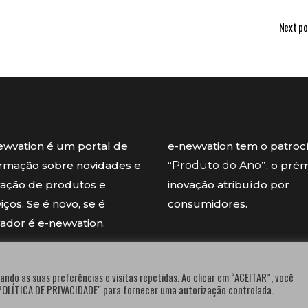
Next po
ewvation é um portal de
e-newvation tem o patroc
ormação sobre novidades e
“
Produto do Ano
”, o pré
vação de produtos e
inovação atribuído por
iços. Se é novo, se é
consumidores.
vador é e-newvation.
ando as suas preferências e visitas repetidas. Ao clicar em “ACEITAR”, você
"POLÍTICA DE PRIVACIDADE" para fornecer uma autorização controlada.