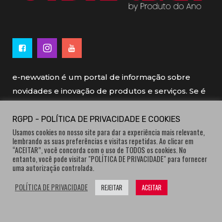
e-newvation é um portal de informação sobre
novidades e inovação de produtos e serviços. Se é
novo, se é inovador é e-newvation.
RGPD - POLÍTICA DE PRIVACIDADE E COOKIES
Usamos cookies no nosso site para dar a experiência mais relevante,
e-newvation tem o patrocínio do “
Produto do
lembrando as suas preferências e visitas repetidas. Ao clicar em
Ano
”, o prémio de inovação atribuído por
“ACEITAR”, você concorda com o uso de TODOS os cookies. No
entanto, você pode visitar "POLÍTICA DE PRIVACIDADE" para fornecer
consumidores.
uma autorização controlada.
POLÍTICA DE PRIVACIDADE
REJEITAR
ACEITAR